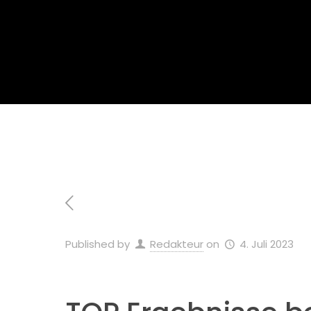
Home
A
Published by
Redakteur
on
4. Juli 2023