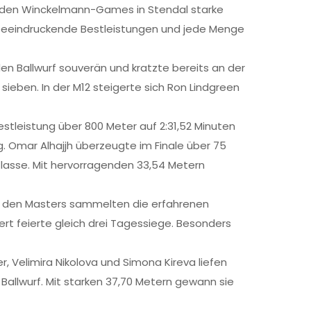
bei den Winckelmann-Games in Stendal starke
 beeindruckende Bestleistungen und jede Menge
den Ballwurf souverän und kratzte bereits an der
sieben. In der M12 steigerte sich Ron Lindgreen
stleistung über 800 Meter auf 2:31,52 Minuten
g. Omar Alhajjh überzeugte im Finale über 75
Klasse. Mit hervorragenden 33,54 Metern
Bei den Masters sammelten die erfahrenen
rt feierte gleich drei Tagessiege. Besonders
, Velimira Nikolova und Simona Kireva liefen
Ballwurf. Mit starken 37,70 Metern gewann sie