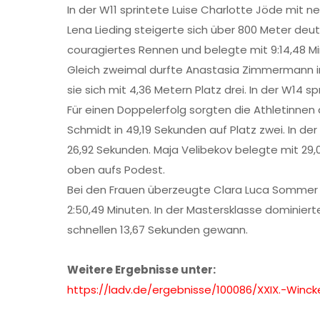
In der W11 sprintete Luise Charlotte Jöde mit n
Lena Lieding steigerte sich über 800 Meter deut
couragiertes Rennen und belegte mit 9:14,48 Mi
Gleich zweimal durfte Anastasia Zimmermann in
sie sich mit 4,36 Metern Platz drei. In der W14 s
Für einen Doppelerfolg sorgten die Athletinnen d
Schmidt in 49,19 Sekunden auf Platz zwei. In de
26,92 Sekunden. Maja Velibekov belegte mit 29,
oben aufs Podest.
Bei den Frauen überzeugte Clara Luca Sommer mi
2:50,49 Minuten. In der Mastersklasse dominierte 
schnellen 13,67 Sekunden gewann.
Weitere Ergebnisse unter:
https://ladv.de/ergebnisse/
100086/XXIX.-Winc