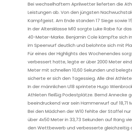
Bei wechselhaftem Aprilwetter lieferten die At
Leistungen ab. Von den jüngsten Nachwuchstal
Kampfgeist. Am Ende standen 17 Siege sowie 1
In der Altersklasse M10 sorgte Luke Rabe für da
40-Meter-Marke. Benjamin Cole kämpfte sich in d
im Speerwurf deutlich und belohnte sich mit Pla
Für eines der Highlights des Wochenendes sorgt
verbessert hatte, legte er über 2000 Meter eind
Meter mit schnellen 10,60 Sekunden und belegte
sicherte er sich den Tagessieg. Alle drei Athlete
In der männlichen U18 sprintete Hugo Wienbrock
Athleten fleißig Podestplätze. Bernd Annecke g
beeindruckend war sein Hammerwurf auf 18,71 M
Bei den Mädchen der W10 fehlte der Staffel nur 
über 4x50 Meter in 33,73 Sekunden auf Rang vie
den Wettbewerb und verbesserte gleichzeitig d