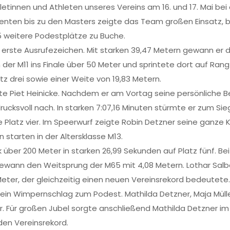
hletinnen und Athleten unseres Vereins am 16. und 17. Mai 
enten bis zu den Masters zeigte das Team großen Einsatz,
5 weitere Podestplätze zu Buche.
s erste Ausrufezeichen. Mit starken 39,47 Metern gewann er 
er M11 ins Finale über 50 Meter und sprintete dort auf Rang 
tz drei sowie einer Weite von 19,83 Metern.
e Piet Heinicke. Nachdem er am Vortag seine persönliche Be
rucksvoll nach. In starken 7:07,16 Minuten stürmte er zum Sie
 Platz vier. Im Speerwurf zeigte Robin Detzner seine ganze 
n starten in der Altersklasse M13.
 über 200 Meter in starken 26,99 Sekunden auf Platz fünf. 
ewann den Weitsprung der M65 mit 4,08 Metern. Lothar Salbe
eter, der gleichzeitig einen neuen Vereinsrekord bedeutete.
ein Wimpernschlag zum Podest. Mathilda Detzner, Maja Müller
r. Für großen Jubel sorgte anschließend Mathilda Detzner im 
en Vereinsrekord.