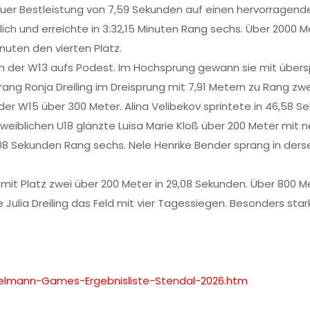
euer Bestleistung von 7,59 Sekunden auf einen hervorragende
lich und erreichte in 3:32,15 Minuten Rang sechs. Über 2000 
nuten den vierten Platz.
 der W13 aufs Podest. Im Hochsprung gewann sie mit übers
prang Ronja Dreiling im Dreisprung mit 7,91 Metern zu Rang zwe
er W15 über 300 Meter. Alina Velibekov sprintete in 46,58 Se
r weiblichen U18 glänzte Luisa Marie Kloß über 200 Meter mit 
08 Sekunden Rang sechs. Nele Henrike Bender sprang in ders
t Platz zwei über 200 Meter in 29,08 Sekunden. Über 800 Met
Julia Dreiling das Feld mit vier Tagessiegen. Besonders stark 
kelmann-
Games-Ergebnisliste-Stendal-
2026.htm