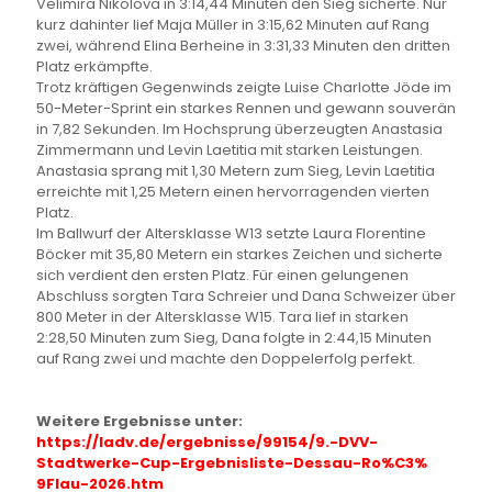
Velimira Nikolova in 3:14,44 Minuten den Sieg sicherte. Nur
kurz dahinter lief Maja Müller in 3:15,62 Minuten auf Rang
zwei, während Elina Berheine in 3:31,33 Minuten den dritten
Platz erkämpfte.
Trotz kräftigen Gegenwinds zeigte Luise Charlotte Jöde im
50-Meter-Sprint ein starkes Rennen und gewann souverän
in 7,82 Sekunden. Im Hochsprung überzeugten Anastasia
Zimmermann und Levin Laetitia mit starken Leistungen.
Anastasia sprang mit 1,30 Metern zum Sieg, Levin Laetitia
erreichte mit 1,25 Metern einen hervorragenden vierten
Platz.
Im Ballwurf der Altersklasse W13 setzte Laura Florentine
Böcker mit 35,80 Metern ein starkes Zeichen und sicherte
sich verdient den ersten Platz. Für einen gelungenen
Abschluss sorgten Tara Schreier und Dana Schweizer über
800 Meter in der Altersklasse W15. Tara lief in starken
2:28,50 Minuten zum Sieg, Dana folgte in 2:44,15 Minuten
auf Rang zwei und machte den Doppelerfolg perfekt.
Weitere Ergebnisse unter:
https://ladv.de/ergebnisse/
99154/9.-DVV-
Stadtwerke-Cup-
Ergebnisliste-Dessau-Ro%C3%
9Flau-2026.htm