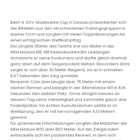
Beim 9. DVV Stadtwerke Cup in Dessau präsentierten sich
die Athleten aus den verschiedenen Trainingsgruppen in
starker Form und sorgten mit vielen Topplatzierungen für
einen erfolgreichen Wettkampftag.
Der jüngste Starter des Teams war Leo Müller in der
Altersklasse M6. Mit beeindruckenden Leistungen
dominierte er seine Konkurrenz und durfte gleich dreimal
ganz oben auf dem Siegerpodest stehen. Besonders stark
zeigte er sich über 30 Meter fliegend, wo er in schnellen
6,57 Sekunden den Sieg sprintete.
Benjamin Cole überzeugte über 75 Meter mit einem
starken Rennen und belegte in der Altersklasse M11 in 8,16
Sekunden den siebten Platz. Omar Alhajjhh bewies an
diesem Tag seine Vielseitigkeit und sammelte gleich drei
Podestplätze. Ein echtes Ausrufezeichen setzte er im
Weitsprung, den er mit hervorragenden 4,13 Metern
gewann.
Für spannende Entscheidungen sorgten die Mädchen der
Altersklasse W10 über 800 Meter. Auf der Zielgeraden
entwickelte sich ein packendes Rennen, in dem sich