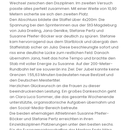
Wechsel zwischen den Disziplinen. Im zweiten Versuch
passte alles perfekt zusammen. Mit einer Weite von 10,90
Metern sicherte sie sich den zweiten Platz.
Den Abschluss bildete die Staffel über 4x200m. Die
Spannung bei den Sprinterinnen aus der StG Magdeburg
von Julia Dreiling, Jana Genilke, Stefanie Pertz und
Susanne Pfeifer-Böcker war deutlich zu spüren. Stefanie
kam hervorragend aus dem Startblock und übergab den
Staffelstab sicher an Julia. Diese beschleunigte sofort und
riss eine deutliche Lücke zum restlichen Feld. Danach
übernahm Jana, hielt das hohe Tempo und brachte den
Stab mit voller Energie zu Susanne. Auf der 200-Meter-
Rundbahn lief sie souverän ins Ziel. Der Jubel kannte keine
Grenzen: 1:55,63 Minuten bedeuteten neue Bestzeit und
den Deutschen Meistertitel.
Herzlichen Glückwunsch an die Frauen zu dieser
beeindruckenden Leistung. Ein großes Dankeschön geht
an Clara Luca Sommer, die das gesamte Wochenende
unterstützte, organisatorische Aufgaben übernahm und
den Social-Media-Bereich betreute.
Die beiden ehemaligen Athletinnen Susanne Pfeifer-
Böcker und Stefanie Pertz erreichten in ihren
Einzeldisziplinen Platzierungen unter den besten sechs.
Für die Europameisterschaften der Masters Ende März