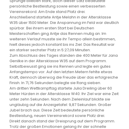
Sprünge blieben stark, doch dieser Satz bedeutete
persönliche Bestleistung sowie einen verbesserten
Vereinsrekord. Am Ende stand Platz drei.
Anschließend startete Antje Melahn in der Altersklasse
W35 über 1500 Meter. Die Anspannung im Feld war deutlich
spürbar. Bei ihrem ersten Start bei Deutschen
Meisterschaften ging Antje das Rennen mutig an. Im
weiteren Verlauf musste sie ihr Tempo allein bestimmen,
hielt dieses jedoch konstant bis ins Ziel. Das Resultat war
ein starker sechster Platz in 5:27,09 Minuten.
Zum Abschluss des Tages standen die 400 Meter für Jana
Genilke in der Altersklasse W35 auf dem Programm.
Selbstbewusst ging sie ins Rennen und legte ein gutes
Anfangstempo vor. Auf den letzten Metern fehlte etwas
Kraft, dennoch überwog die Freude über das erfolgreiche
Finish. In 71,76 Sekunden belegte sie Rang sieben.
Am dritten Wettkampftag startete Julia Dreiling über 60
Meter Hürden in der Altersklasse W40. Ihr Ziel war eine Zeit
unter zehn Sekunden. Nach dem Zieleinlauf blickte sie
ungläubig auf die Anzeigetafel: 9,87 Sekunden. Großer
Jubel brach aus. Diese Zeit bedeutete persönliche
Bestleistung, neuen Vereinsrekord sowie Platz drei.
Direkt danach stand der Dreisprung auf dem Programm.
Trotz der großen Emotionen gelang ihr der schnelle