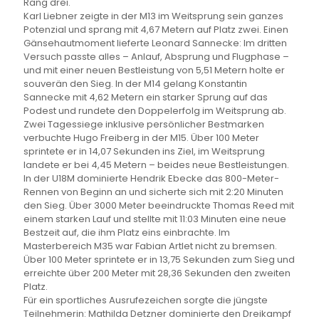
Rang drei.
Karl Liebner zeigte in der M13 im Weitsprung sein ganzes
Potenzial und sprang mit 4,67 Metern auf Platz zwei. Einen
Gänsehautmoment lieferte Leonard Sannecke: Im dritten
Versuch passte alles – Anlauf, Absprung und Flugphase –
und mit einer neuen Bestleistung von 5,51 Metern holte er
souverän den Sieg. In der M14 gelang Konstantin
Sannecke mit 4,62 Metern ein starker Sprung auf das
Podest und rundete den Doppelerfolg im Weitsprung ab.
Zwei Tagessiege inklusive persönlicher Bestmarken
verbuchte Hugo Freiberg in der M15. Über 100 Meter
sprintete er in 14,07 Sekunden ins Ziel, im Weitsprung
landete er bei 4,45 Metern – beides neue Bestleistungen.
In der U18M dominierte Hendrik Ebecke das 800-Meter-
Rennen von Beginn an und sicherte sich mit 2:20 Minuten
den Sieg. Über 3000 Meter beeindruckte Thomas Reed mit
einem starken Lauf und stellte mit 11:03 Minuten eine neue
Bestzeit auf, die ihm Platz eins einbrachte. Im
Masterbereich M35 war Fabian Artlet nicht zu bremsen.
Über 100 Meter sprintete er in 13,75 Sekunden zum Sieg und
erreichte über 200 Meter mit 28,36 Sekunden den zweiten
Platz.
Für ein sportliches Ausrufezeichen sorgte die jüngste
Teilnehmerin: Mathilda Detzner dominierte den Dreikampf