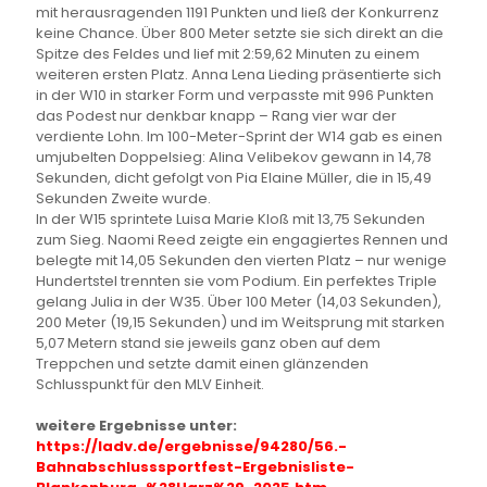
mit herausragenden 1191 Punkten und ließ der Konkurrenz
keine Chance. Über 800 Meter setzte sie sich direkt an die
Spitze des Feldes und lief mit 2:59,62 Minuten zu einem
weiteren ersten Platz. Anna Lena Lieding präsentierte sich
in der W10 in starker Form und verpasste mit 996 Punkten
das Podest nur denkbar knapp – Rang vier war der
verdiente Lohn. Im 100-Meter-Sprint der W14 gab es einen
umjubelten Doppelsieg: Alina Velibekov gewann in 14,78
Sekunden, dicht gefolgt von Pia Elaine Müller, die in 15,49
Sekunden Zweite wurde.
In der W15 sprintete Luisa Marie Kloß mit 13,75 Sekunden
zum Sieg. Naomi Reed zeigte ein engagiertes Rennen und
belegte mit 14,05 Sekunden den vierten Platz – nur wenige
Hundertstel trennten sie vom Podium. Ein perfektes Triple
gelang Julia in der W35. Über 100 Meter (14,03 Sekunden),
200 Meter (19,15 Sekunden) und im Weitsprung mit starken
5,07 Metern stand sie jeweils ganz oben auf dem
Treppchen und setzte damit einen glänzenden
Schlusspunkt für den MLV Einheit.
weitere Ergebnisse unter:
https://ladv.de/ergebnisse/
94280/56.-
Bahnabschlusssportfest-
Ergebnisliste-