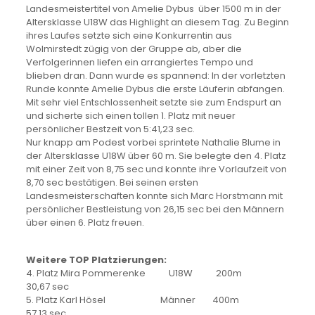
Landesmeistertitel von Amelie Dybus über 1500 m in der
Altersklasse U18W das Highlight an diesem Tag. Zu Beginn
ihres Laufes setzte sich eine Konkurrentin aus
Wolmirstedt zügig von der Gruppe ab, aber die
Verfolgerinnen liefen ein arrangiertes Tempo und
blieben dran. Dann wurde es spannend: In der vorletzten
Runde konnte Amelie Dybus die erste Läuferin abfangen.
Mit sehr viel Entschlossenheit setzte sie zum Endspurt an
und sicherte sich einen tollen 1. Platz mit neuer
persönlicher Bestzeit von 5:41,23 sec.
Nur knapp am Podest vorbei sprintete Nathalie Blume in
der Altersklasse U18W über 60 m. Sie belegte den 4. Platz
mit einer Zeit von 8,75 sec und konnte ihre Vorlaufzeit von
8,70 sec bestätigen. Bei seinen ersten
Landesmeisterschaften konnte sich Marc Horstmann mit
persönlicher Bestleistung von 26,15 sec bei den Männern
über einen 6. Platz freuen.
Weitere TOP Platzierungen:
4. Platz Mira Pommerenke U18W 200m
30,67 sec
5. Platz Karl Hösel Männer 400m
57,13 sec