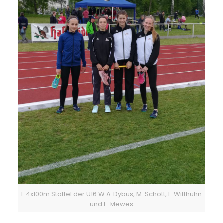
1. 4x100m Staffel der U16 W A. Dybus, M. Schott, L. Witthuhn
und E. Mewes