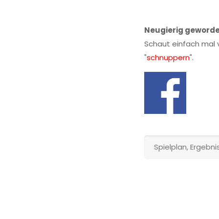
Neugierig geword
Schaut einfach mal v
"
schnuppern
".
Spielplan, Ergebn