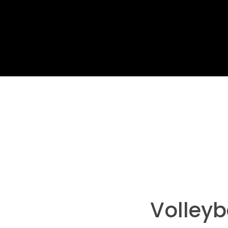
Home
Volleyball Herren 2
Volleyb